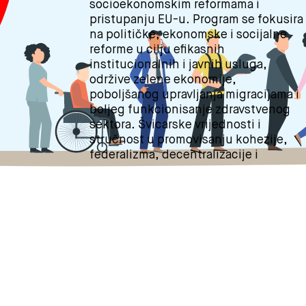
socioekonomskim reformama i
pristupanju EU-u. Program se fokusira
na političke, ekonomske i socijalne
reforme u cilju efikasnih
institucionalnih i javnih usluga,
održive zelene ekonomije,
poboljšanog upravljanja migracijama i
boljeg funkcionisanje zdravstvenog
sektora. Švicarske vrijednosti i
stručnost u promovisanju kohezije,
federalizma, decentralizacije i