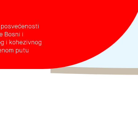
j posvećenosti
 Bosni i
og i kohezivnog
jenom putu