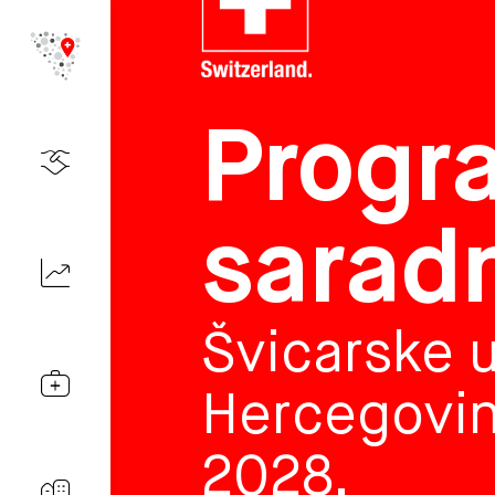
Progr
sarad
Švicarske u
Hercegovin
2028.