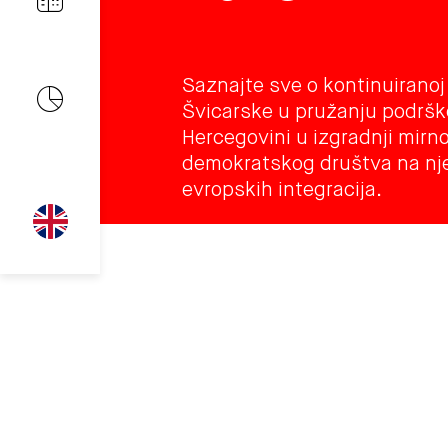
Saznajte sve o kontinuirano
Švicarske u pružanju podrške
Hercegovini u izgradnji mirn
demokratskog društva na n
evropskih integracija.